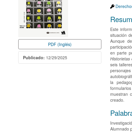
Derechos
Resum
Este infor
situación d
Aunque de
PDF (Inglés)
participaci
en parte p
Publicado:
12/29/2025
Historietas 
seis taller
personajes 
autobiográf
la pedagog
formularios
muestran c
creado.
Palabr
Investigaci
Alumnado p