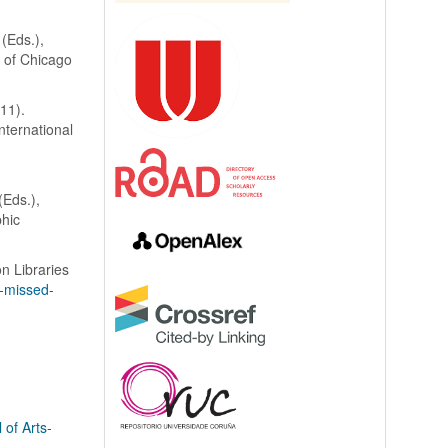
 (Eds.),
y of Chicago
011).
International
(Eds.),
phic
n Libraries
e-missed-
 of Arts-