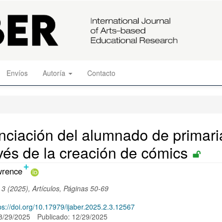
Envíos
Autoría
Contacto
tenciación del alumnado de primari
ravés de la creación de cómics
+
ido
wrence
al
 3 (2025), Artículos, Páginas 50-69
ps://doi.org/10.17979/ijaber.2025.2.3.12567
o
08/29/2025
Publicado: 12/29/2025