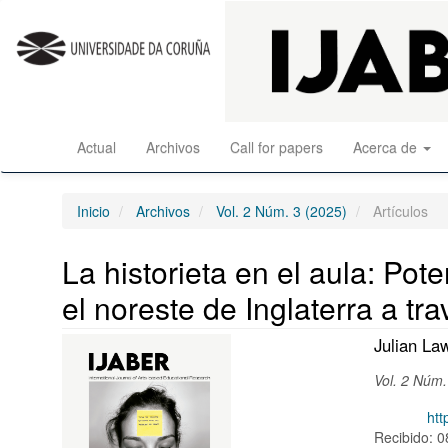
Salto
rápido
al
contenido
de
la
página
Actual
Archivos
Call for papers
Acerca de
Navegación
principal
Contenido
principal
Inicio
Archivos
Vol. 2 Núm. 3 (2025)
Artículos
Barra
lateral
La historieta en el aula: Po
el noreste de Inglaterra a t
Barra
Conten
Julian La
lateral
princip
Vol. 2 Núm.
del
del
DOI:
htt
artículo
artícul
Recibido: 