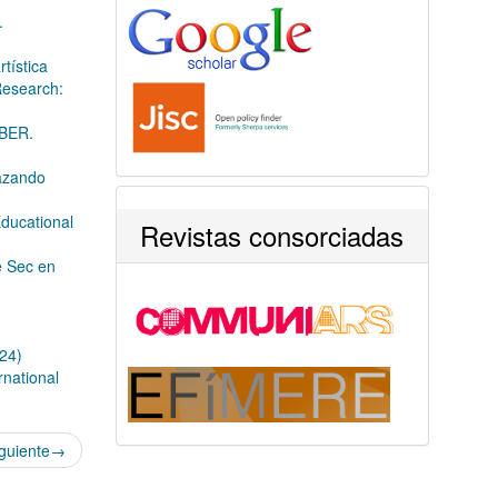
.
tística
Research:
ABER.
razando
Educational
Revistas consorciadas
e Sec en
024)
rnational
guiente
→