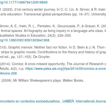
i.org/10.1177/1468794120918845
 (2023). 21st-century winter journey. In C.-C. Lin, A. Sinner, & R. Irwin
rts education: Transversal global perspectives (pp. 16–37). Universit
inner, A. E., Irwin, R. L., Pantaleo, K., Gouzouasis, P., & Grauer, K. (2
 liminal spaces: A/r/tography as living inquiry in a language arts class. 
Qualitative Studies in Education, 24(2), 239–255.
i.org/10.1080/09518391003641908
015). Graphic memoir: Neither fact nor fiction. In D. Stein & J.-N. Thon 
strips to graphic novels: Contributions to the theory and history of gra
2nd ed., pp. 127–153). De Gruyter.
L. (2014). Comics: A once-missed opportunity. The Journal of Research o
dults, 4(2), n.p.
https://www.yalsa.ala.org/jrlya/2014/05/comics-a-onc
y/#more-208
. (2009). Mr William Shakespeare’s plays. Walker Books.
 comunitario en contextos socioeducativos
,
IJABER. International Journal