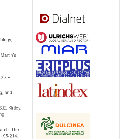
iology,
 Martin’s
.
 xix –
g, and
.E. Kirtley,
ng,
earch: The
, 195-214.