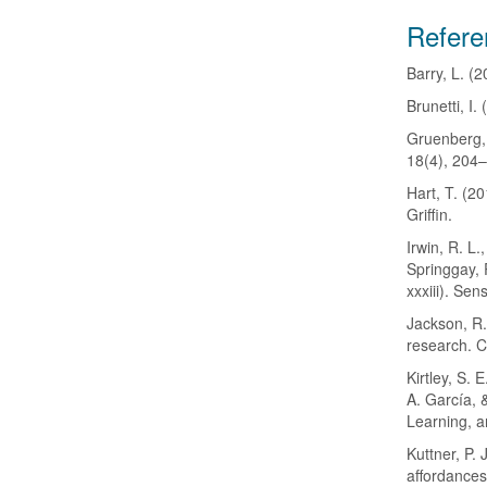
Detalle
Refere
del
Barry, L. (
artícul
Brunetti, I
Gruenberg, 
18(4), 204
Hart, T. (20
Griffin.
Irwin, R. L
Springgay, 
xxxiii). Sen
Jackson, R.
research. C
Kirtley, S. 
A. García, 
Learning, a
Kuttner, P.
affordances