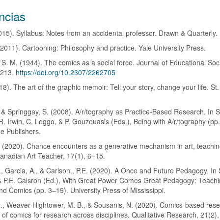
s
ncias
2015). Syllabus: Notes from an accidental professor. Drawn & Quarterly.
o
. (2011). Cartooning: Philosophy and practice. Yale University Press.
S. M. (1944). The comics as a social force. Journal of Educational Soc
–213.
https://doi.org/10.2307/2262705
18). The art of the graphic memoir: Tell your story, change your life. St.
., & Springgay, S. (2008). A/r/tography as Practice-Based Research. In S
R. Irwin, C. Leggo, & P. Gouzouasis (Eds.), Being with A/r/tography (pp.
se Publishers.
 (2020). Chance encounters as a generative mechanism in art, teachin
anadian Art Teacher, 17(1), 6–15.
E., Garcia, A., & Carlson., P.E. (2020). A Once and Future Pedagogy. In S
& P.E. Calsron (Ed.), With Great Power Comes Great Pedagogy: Teachi
nd Comics (pp. 3–19). University Press of Mississippi.
 J., Weaver-Hightower, M. B., & Sousanis, N. (2020). Comics-based res
 of comics for research across disciplines. Qualitative Research, 21(2)