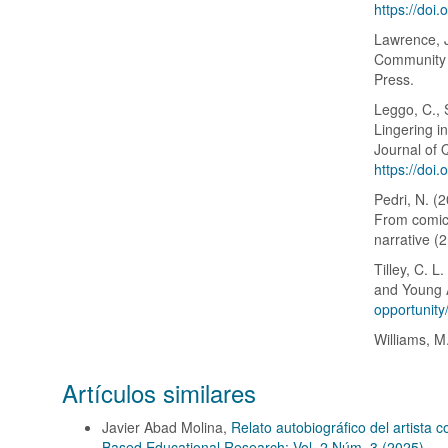
https://do
Lawrence, J.
Community a
Press.
Leggo, C., S
Lingering in
Journal of 
https://do
Pedri, N. (2
From comic 
narrative (
Tilley, C. 
and Young A
opportunit
Williams, M
Artículos similares
Javier Abad Molina,
Relato autobiográfico del artista
Based Educational Research: Vol. 2 Núm. 3 (2025)