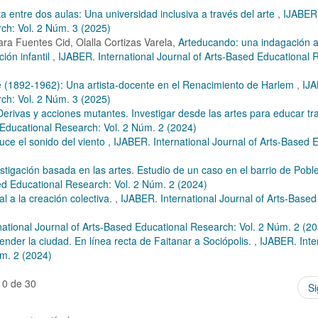
a entre dos aulas: Una universidad inclusiva a través del arte
,
IJABER
rch: Vol. 2 Núm. 3 (2025)
a Fuentes Cid, Olalla Cortizas Varela,
Arteducando: una indagación ar
ión infantil
,
IJABER. International Journal of Arts-Based Educational 
e (1892-1962): Una artista-docente en el Renacimiento de Harlem
,
IJ
rch: Vol. 2 Núm. 3 (2025)
Derivas y acciones mutantes. Investigar desde las artes para educar t
 Educational Research: Vol. 2 Núm. 2 (2024)
uce el sonido del viento
,
IJABER. International Journal of Arts-Based 
stigación basada en las artes. Estudio de un caso en el barrio de Pobl
sed Educational Research: Vol. 2 Núm. 2 (2024)
l a la creación colectiva.
,
IJABER. International Journal of Arts-Based
national Journal of Arts-Based Educational Research: Vol. 2 Núm. 2 (2
ender la ciudad. En línea recta de Faitanar a Sociópolis.
,
IJABER. Inte
úm. 2 (2024)
10 de 30
Si