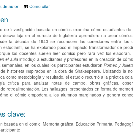
 de autor
Cómo citar
en
me de investigación basada en cómics examina cómo estudiantes de 
e desventaja en el noreste de Inglaterra aprendieron a crear cómics
sde la década de 1940 se reconocen las conexiones entre los c
ón estudiantil, se ha explorado poco el impacto transformador de prod
orque los docentes suelen leer cómics pero rara vez los elaboran. 
en el aula
introdujo a estudiantes y profesores en la creación de cóm
es semanales, en los cuales los participantes estudiaron
Romeo y Juliet
de historieta inspirados en la obra de Shakespeare. Utilizando la no
ica como metodología y resultado, el estudio recurrió a la práctica cola
ía crítica para analizar notas de campo, obras gráficas, obse
 de retroalimentación. Los hallazgos, presentados en forma de memori
ómo el cómic empodera a los alumnos marginados y genera conoc
as clave:
ón basada en el cómic, Memoria gráfica, Educación Primaria, Pedagogía
articipante