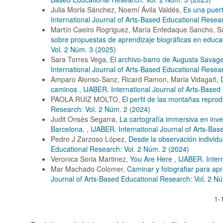
Julia Morla Sánchez, Noemí Ávila Valdés,
Es una puert
International Journal of Arts-Based Educational Resea
Martín Caeiro Rogriguez, María Enfedaque Sancho, Sar
sobre propuestas de aprendizaje biográficas en educac
Vol. 2 Núm. 3 (2025)
Sara Torres Vega,
El archivo-barro de Augusta Savag
International Journal of Arts-Based Educational Resea
Amparo Alonso-Sanz, Ricard Ramon, Maria Vidagañ,
caminos
,
IJABER. International Journal of Arts-Based
PAOLA RUIZ MOLTO,
El perfil de las montañas reprod
Research: Vol. 2 Núm. 2 (2024)
Judit Onsès Segarra,
La cartografía immersiva en inve
Barcelona.
,
IJABER. International Journal of Arts-Ba
Pedro J Zarzoso López,
Desde la observación individua
Educational Research: Vol. 2 Núm. 2 (2024)
Veronica Soria Martinez,
You Are Here
,
IJABER. Inter
Mar Machado Colomer,
Caminar y fotografiar para apr
Journal of Arts-Based Educational Research: Vol. 2 N
1-