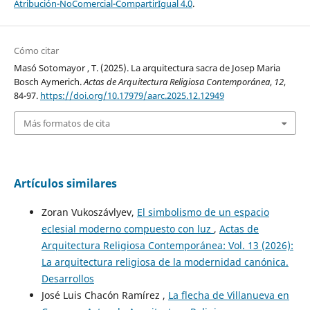
Atribución-NoComercial-CompartirIgual 4.0
.
Cómo citar
Masó Sotomayor , T. (2025). La arquitectura sacra de Josep Maria
Bosch Aymerich.
Actas de Arquitectura Religiosa Contemporánea
,
12
,
84-97.
https://doi.org/10.17979/aarc.2025.12.12949
Más formatos de cita
Artículos similares
Zoran Vukoszávlyev,
El simbolismo de un espacio
eclesial moderno compuesto con luz
,
Actas de
Arquitectura Religiosa Contemporánea: Vol. 13 (2026):
La arquitectura religiosa de la modernidad canónica.
Desarrollos
José Luis Chacón Ramírez ,
La flecha de Villanueva en