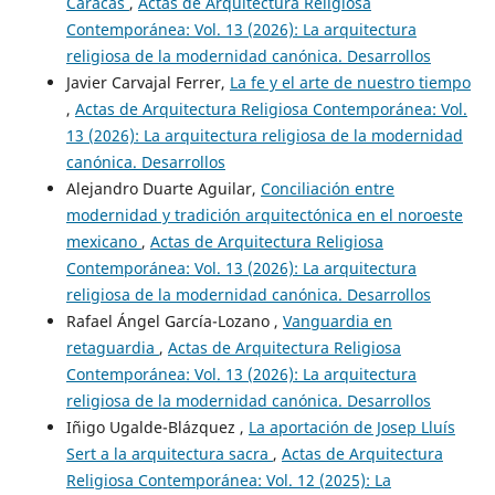
Caracas
,
Actas de Arquitectura Religiosa
Contemporánea: Vol. 13 (2026): La arquitectura
religiosa de la modernidad canónica. Desarrollos
Javier Carvajal Ferrer,
La fe y el arte de nuestro tiempo
,
Actas de Arquitectura Religiosa Contemporánea: Vol.
13 (2026): La arquitectura religiosa de la modernidad
canónica. Desarrollos
Alejandro Duarte Aguilar,
Conciliación entre
modernidad y tradición arquitectónica en el noroeste
mexicano
,
Actas de Arquitectura Religiosa
Contemporánea: Vol. 13 (2026): La arquitectura
religiosa de la modernidad canónica. Desarrollos
Rafael Ángel García-Lozano ,
Vanguardia en
retaguardia
,
Actas de Arquitectura Religiosa
Contemporánea: Vol. 13 (2026): La arquitectura
religiosa de la modernidad canónica. Desarrollos
Iñigo Ugalde-Blázquez ,
La aportación de Josep Lluís
Sert a la arquitectura sacra
,
Actas de Arquitectura
Religiosa Contemporánea: Vol. 12 (2025): La