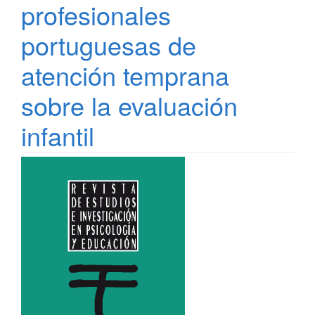
profesionales
portuguesas de
atención temprana
sobre la evaluación
infantil
##PLUGINS.THEMES.BOOTST