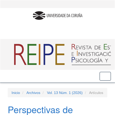
Salto
rápido
al
contenido
de
la
página
Navegación
principal
Contenido
principal
Barra
lateral
Toggl
naviga
Inicio
Archivos
Vol. 13 Núm. 1 (2026)
Artículos
Perspectivas de