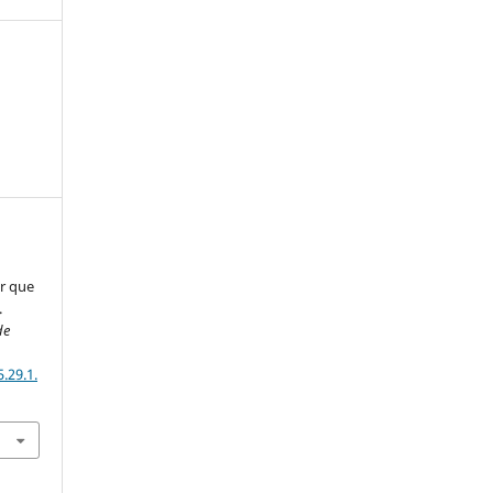
r que
.
de
.29.1.