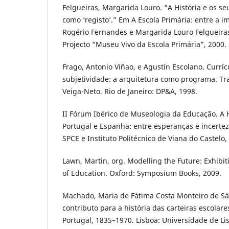
Felgueiras, Margarida Louro. “A História e os s
como ‘registo’.” Em A Escola Primária: entre a
Rogério Fernandes e Margarida Louro Felgueiras,
Projecto “Museu Vivo da Escola Primária”, 2000.
Frago, Antonio Viñao, e Agustín Escolano. Curríc
subjetividade: a arquitetura como programa. Tr
Veiga-Neto. Rio de Janeiro: DP&A, 1998.
II Fórum Ibérico de Museologia da Educação. A
Portugal e Espanha: entre esperanças e incertez
SPCE e Instituto Politécnico de Viana do Castelo,
Lawn, Martin, org. Modelling the Future: Exhibit
of Education. Oxford: Symposium Books, 2009.
Machado, Maria de Fátima Costa Monteiro de Sá
contributo para a história das carteiras escolar
Portugal, 1835–1970. Lisboa: Universidade de L