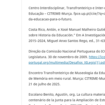
Centro Interdisciplinar, Transfronteiriço e Inte
Educação – CITRIME-Murça. fpce.up.pt/ciie/?q=
da-educacao-para-o-futuro.
Costa Rico, Antón, e Xosé Manuel Malheiro Gutié
sobre Historia da Educación.” Em A Investigación
2015–2024, Miguel Anxo Santos Rego, ed., 31–63.
Direção da Comissão Nacional Portuguesa do IC
Legislatura. 30 de novembro de 2009.
https://ic
portugal.org/multimedia/Desafios_XILegis(1).pd
Encontro Transfronteiriço de Museologia da Ed
de Memória em meio rural. Murça: CITRIME-Mur
21 de julho de 2025.
Escolano Benito, Agustín, org. La cultura materia
centenário de la Junta para la Ampliación de Es