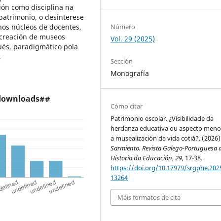
ión como disciplina na
patrimonio, o desinterese
Número
nos núcleos de docentes,
 creación de museos
Vol. 29 (2025)
ués, paradigmático pola
s.
Sección
Monografía
.downloads##
Cómo citar
Patrimonio escolar. ¿Visibilidade da
herdanza educativa ou aspecto meno
a musealización da vida cotiá?. (2026)
Sarmiento. Revista Galego-Portuguesa 
Historia da Educación
,
29
, 17-38.
https://doi.org/10.17979/srgphe.2025
13264
Máis formatos de cita