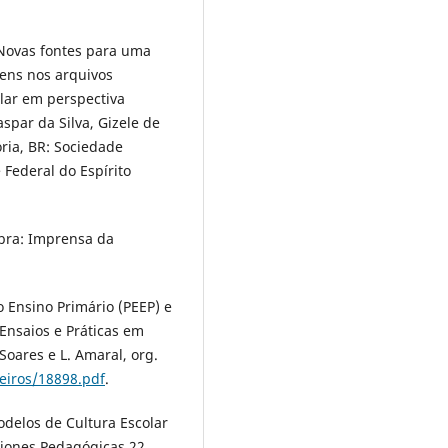
 Novas fontes para uma
gens nos arquivos
olar em perspectiva
aspar da Silva, Gizele de
ória, BR: Sociedade
 Federal do Espírito
bra: Imprensa da
 Ensino Primário (PEEP) e
Ensaios e Práticas em
Soares e L. Amaral, org.
heiros/18898.pdf
.
odelos de Cultura Escolar
tiones Pedagógicas 22