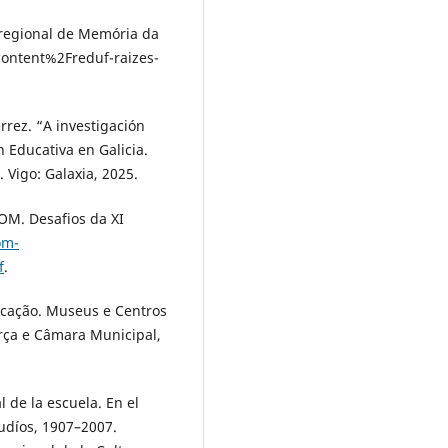
r-regional de Memória da
content%2Freduf-raizes-
rrez. “A investigación
 Educativa en Galicia.
 Vigo: Galaxia, 2025.
OM. Desafios da XI
om-
f
.
ucação. Museus e Centros
ça e Câmara Municipal,
l de la escuela. En el
tudíos, 1907–2007.