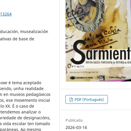
.13264
educación, musealización
iativas de base de
 hoxe é tema aceptado
 Sendo, unha realidade
ión en museos pedagóxicos
PDF (Portugués)
os, ese movemento inicial
lo XX. É o caso de
retendemos analizar o
riedade de designacións,
Publicada
a vida escolar ten tomado
2026-03-16
mporáneas. Ao mesmo