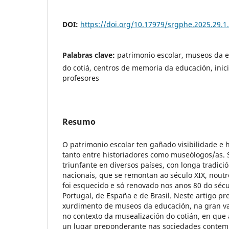
DOI:
https://doi.org/10.17979/srgphe.2025.29.1
Palabras clave:
patrimonio escolar, museos da 
do cotiá, centros de memoria da educación, inic
profesores
Resumo
O patrimonio escolar ten gañado visibilidade e
tanto entre historiadores como museólogos/as.
triunfante en diversos países, con longa tradic
nacionais, que se remontan ao século XIX, noutr
foi esquecido e só renovado nos anos 80 do sécu
Portugal, de España e de Brasil. Neste artigo p
xurdimento de museos da educación, na gran va
no contexto da musealización do cotián, en que 
un lugar preponderante nas sociedades conte