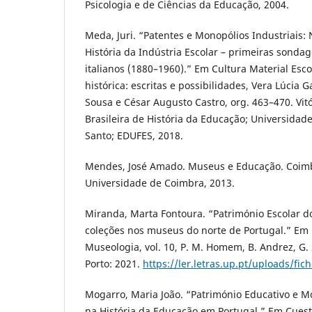
Psicologia e de Ciências da Educação, 2004.
Meda, Juri. “Patentes e Monopólios Industriais:
História da Indústria Escolar – primeiras sonda
italianos (1880–1960).” Em Cultura Material Esc
histórica: escritas e possibilidades, Vera Lúcia G
Sousa e César Augusto Castro, org. 463–470. Vit
Brasileira de História da Educação; Universidade
Santo; EDUFES, 2018.
Mendes, José Amado. Museus e Educação. Coim
Universidade de Coimbra, 2013.
Miranda, Marta Fontoura. “Património Escolar do
coleções nos museus do norte de Portugal.” Em 
Museologia, vol. 10, P. M. Homem, B. Andrez, G. 
Porto: 2021.
https://ler.letras.up.pt/uploads/fic
Mogarro, Maria João. “Património Educativo e M
na História da Educação em Portugal.” Em Cues