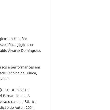
gicos en España:
useos Pedagógicos en
 Pablo Álvarez Domínguez,
ursos e performances em
dade Técnica de Lisboa,
, 2008.
 (HISTEDUP). 2015.
el Fernandes de. A
eira: o caso da Fábrica
Edição do Autor, 2004.