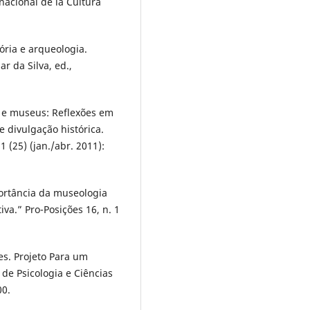
nacional de la Cultura
ria e arqueologia.
r da Silva, ed.,
a e museus: Reflexões em
e divulgação histórica.
1 (25) (jan./abr. 2011):
ortância da museologia
a.” Pro-Posições 16, n. 1
es. Projeto Para um
de Psicologia e Ciências
00.