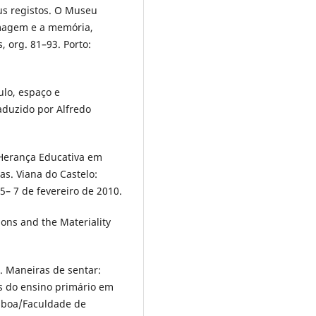
eus registos. O Museu
 imagem e a memória,
 org. 81–93. Porto:
ulo, espaço e
aduzido por Alfredo
 Herança Educativa em
as. Viana do Castelo:
 5– 7 de fevereiro de 2010.
ions and the Materiality
. Maneiras de sentar:
es do ensino primário em
isboa/Faculdade de