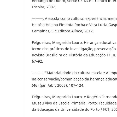
Berlanga de Duero, Soria: CEINCE – Centro Inter
Escolar, 2007.
———. A escola como cultura: experiência, memó
Heloísa Helena Pimenta Rocha e Vera Lucia Gaspa
Campinas, SP: Editora Alínea, 2017.
Felgueiras, Margarida Louro. Herança educativ
torno das práticas de investigação, preservação 
Revista Brasileira de História da Educação 11, n. 
67–92.
———. “Materialidade da cultura escolar: A imp
na conservação/comunicação da herança educativ
(46) (jan./abr. 2005): 107–124.
Felgueiras, Margarida Louro, e Rogério Fernand
Museu Vivo da Escola Primária. Porto: Faculdade 
da Educação da Universidade do Porto / FCT, 20