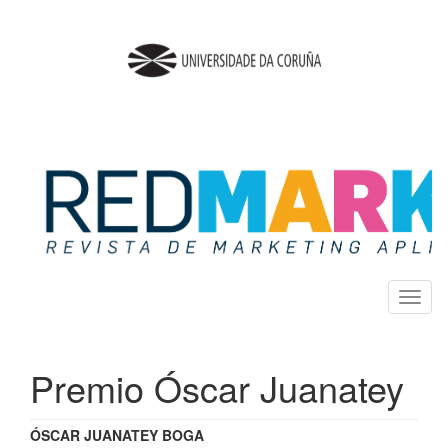
Salto
rápido
al
contenido
de
la
página
Navegación
principal
Contenido
principal
Barra
lateral
Toggl
naviga
Premio Óscar Juanatey
ÓSCAR JUANATEY BOGA