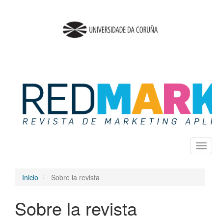
Salto
rápido
al
contenido
de
la
página
Navegación
principal
Contenido
principal
Barra
lateral
Toggl
naviga
Inicio
Sobre la revista
Sobre la revista