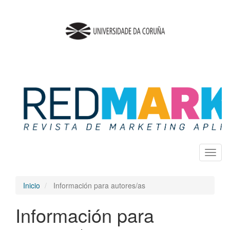
Salto
rápido
al
contenido
de
la
página
Navegación
principal
Contenido
principal
Barra
lateral
Toggl
naviga
Inicio
Información para autores/as
Información para