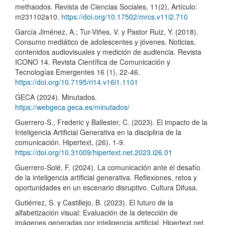
methaodos. Revista de Ciencias Sociales, 11(2), Artículo:
m231102a10.
https://doi.org/10.17502/mrcs.v11i2.710
García Jiménez, A.; Tur-Viñes, V. y Pastor Ruiz, Y. (2018).
Consumo mediático de adolescentes y jóvenes. Noticias,
contenidos audiovisuales y medición de audiencia. Revista
ICONO 14. Revista Científica de Comunicación y
Tecnologías Emergentes 16 (1), 22-46.
https://doi.org/10.7195/ri14.v16i1.1101
GECA (2024). Minutados.
https://webgeca.geca.es/minutados/
Guerrero-S., Frederic y Ballester, C. (2023). El impacto de la
Inteligencia Artificial Generativa en la disciplina de la
comunicación. Hipertext, (26), 1-9.
https://doi.org/10.31009/hipertext.net.2023.i26.01
Guerrero-Solé, F. (2024). La comunicación ante el desafío
de la inteligencia artificial generativa. Reflexiones, retos y
oportunidades en un escenario disruptivo. Cultura Difusa.
Gutiérrez, S. y Castillejo, B. (2023). El futuro de la
alfabetización visual: Evaluación de la detección de
imágenes generadas por inteligencia artificial. Hipertext.net,