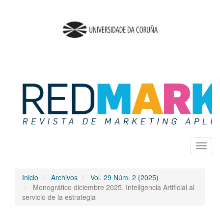
Salto
rápido
al
contenido
de
la
página
Navegación
principal
Contenido
principal
Barra
lateral
Toggl
naviga
Inicio
Archivos
Vol. 29 Núm. 2 (2025)
Monográfico diciembre 2025. Inteligencia Artificial al
servicio de la estrategia