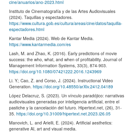
cine/anuarios/ano-2023.html
Instituto de Cinematografía y de las Artes Audiovisuales
(2024). Taquillas y espectadores.
https://www.cultura.gob.es/cultura/areas/cine/datos/taquilla-
espectadores.html
Kantar Media (2024). Web de Kantar Media.
https://www.kantarmedia.com/es
Lash, M. and Zhao, K. (2016). Early predictions of movie
success: the who, what, and when of profitability. Journal of
Management Information Systems, 33(3), 874-903.
https://doi.org/10.1080/07421222.2016.1243969
Li. Y.; Cao, Z. and Corso, J. (2024). Instructional Video
Generation.
https://doi.org/10.48550/arXiv.2412.04189
López Delacruz, S. (2023). Un vínculo paradójico: narrativas
audiovisuales generadas por inteligencia artificial, entre el
pastiche y la cancelación del futuro. Hipertext.net, (26), 31-
35.
https://doi.org/10.31009/hipertext.net.2023.i26.05
Manovich, L. and Arielli, E. (2024). Artificial aesthetics:
generative AI, art and visual media.