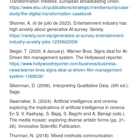
Transformation Initiative. European Broadcasting Union.
https://www.ebu.ch/publications/strategic/membersonly/case-
study/the-digital-transformation-casebook
Shomer, A. (6 de julio de 2023). Entertainment industry has
high anxiety about generative AI:survey. Variety.
https://variety.com/vip/generative-ai-survey-entertainment-
industry-anxiety-jobs-1235662009/
Siegel, T. (2020, 8 January). Warner Bros. Signs deal for AI-
Driven film management system. The Hollywood reporter.
https://www.hollywoodreporter.com/business/business-
news/warner-bros-signs-deal-ai-driven-film-management-
system-1268036/
Silverman, D. (2006). Interpreting Qualitative Data. (6th ed.).
Sage.
Swarnakar, S. (2024). Artificial intelligence and cinema-
exploring the implications of artificial intelligence in cinema.
En S. V. Kashyap, S. Bajaj, S. Bagchi and A. Bairagi (eds.).
The media mosaic: exploring diverse artistic forms (pp. 21-
26). Innovative Scientific Publication.
Thurman, N. (2018). Mixed methods communication