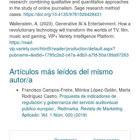
research: combining qualitative and quantitative approaches
in the study of online journalism. Sage research method
cases.
https://doi.org/10.4135/9781526428431
Wallenstein, A. (2023). Generative AI & Entertainment. How a
revolutionary technology will transform the worlds of TV, film,
music and gaming. VIP+ Variety Intelligence Platform.
https://read-
vip.variety.com/html5/reader/production/default.aspx?
pubname=&edid=1795c2e2-c47a-4db3-a7fd-50a189a97263
Artículos más leídos del mismo
autor/a
Francisco Campos-Freire, Mónica López-Golán, Marta
Rodríguez Castro,
Propuesta de indicadores de
regulación y gobernanza del servicio audiovisual
público europeo
,
Redmarka. Revista de Marketing
Aplicado: Vol. 1 Núm. 020 (2018)
Registrarse
Iniciar sesión