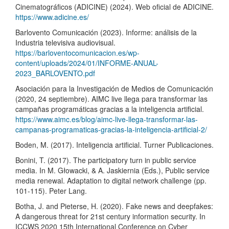
Cinematográficos (ADICINE) (2024). Web oficial de ADICINE.
https://www.adicine.es/
Barlovento Comunicación (2023). Informe: análisis de la
Industria televisiva audiovisual.
https://barloventocomunicacion.es/wp-
content/uploads/2024/01/INFORME-ANUAL-
2023_BARLOVENTO.pdf
Asociación para la Investigación de Medios de Comunicación
(2020, 24 septiembre). AIMC live llega para transformar las
campañas programáticas gracias a la inteligencia artificial.
https://www.aimc.es/blog/aimc-live-llega-transformar-las-
campanas-programaticas-gracias-la-inteligencia-artificial-2/
Boden, M. (2017). Inteligencia artificial. Turner Publicaciones.
Bonini, T. (2017). The participatory turn in public service
media. In M. Głowacki, & A. Jaskiernia (Eds.), Public service
media renewal. Adaptation to digital network challenge (pp.
101-115). Peter Lang.
Botha, J. and Pieterse, H. (2020). Fake news and deepfakes:
A dangerous threat for 21st century information security. In
ICCWS 2020 15th International Conference on Cyber