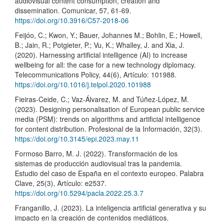
audiovisual content consumption, creation and
dissemination. Comunicar, 57, 61-69.
https://doi.org/10.3916/C57-2018-06
Feijóo, C.; Kwon, Y.; Bauer, Johannes M.; Bohlin, E.; Howell,
B.; Jain, R.; Potgieter, P.; Vu, K.; Whalley, J. and Xia, J.
(2020). Harnessing artificial intelligence (AI) to increase
wellbeing for all: the case for a new technology diplomacy.
Telecommunications Policy, 44(6), Artículo: 101988.
https://doi.org/10.1016/j.telpol.2020.101988
Fieiras-Ceide, C.; Vaz-Álvarez, M. and Túñez-López, M.
(2023). Designing personalisation of European public service
media (PSM): trends on algorithms and artificial intelligence
for content distribution. Profesional de la Información, 32(3).
https://doi.org/10.3145/epi.2023.may.11
Formoso Barro, M. J. (2022). Transformación de los
sistemas de producción audiovisual tras la pandemia.
Estudio del caso de España en el contexto europeo. Palabra
Clave, 25(3), Artículo: e2537.
https://doi.org/10.5294/pacla.2022.25.3.7
Franganillo, J. (2023). La inteligencia artificial generativa y su
impacto en la creación de contenidos mediáticos.