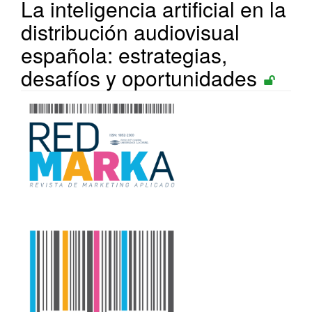
La inteligencia artificial en la
distribución audiovisual
española: estrategias,
desafíos y oportunidades
Barra
lateral
del
artículo