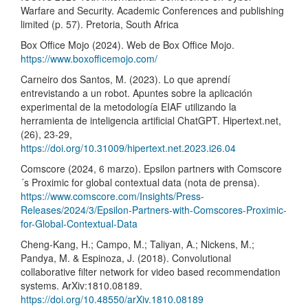
Warfare and Security. Academic Conferences and publishing
limited (p. 57). Pretoria, South Africa
Box Office Mojo (2024). Web de Box Office Mojo.
https://www.boxofficemojo.com/
Carneiro dos Santos, M. (2023). Lo que aprendí
entrevistando a un robot. Apuntes sobre la aplicación
experimental de la metodología EIAF utilizando la
herramienta de inteligencia artificial ChatGPT. Hipertext.net,
(26), 23-29,
https://doi.org/10.31009/hipertext.net.2023.i26.04
Comscore (2024, 6 marzo). Epsilon partners with Comscore
´s Proximic for global contextual data (nota de prensa).
https://www.comscore.com/Insights/Press-
Releases/2024/3/Epsilon-Partners-with-Comscores-Proximic-
for-Global-Contextual-Data
Cheng-Kang, H.; Campo, M.; Taliyan, A.; Nickens, M.;
Pandya, M. & Espinoza, J. (2018). Convolutional
collaborative filter network for video based recommendation
systems. ArXiv:1810.08189.
https://doi.org/10.48550/arXiv.1810.08189