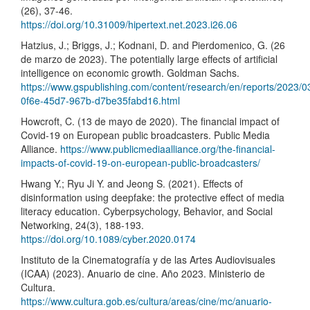
(26), 37-46.
https://doi.org/10.31009/hipertext.net.2023.i26.06
Hatzius, J.; Briggs, J.; Kodnani, D. and Pierdomenico, G. (26
de marzo de 2023). The potentially large effects of artificial
intelligence on economic growth. Goldman Sachs.
https://www.gspublishing.com/content/research/en/reports/2023/
0f6e-45d7-967b-d7be35fabd16.html
Howcroft, C. (13 de mayo de 2020). The financial impact of
Covid-19 on European public broadcasters. Public Media
Alliance.
https://www.publicmediaalliance.org/the-financial-
impacts-of-covid-19-on-european-public-broadcasters/
Hwang Y.; Ryu Ji Y. and Jeong S. (2021). Effects of
disinformation using deepfake: the protective effect of media
literacy education. Cyberpsychology, Behavior, and Social
Networking, 24(3), 188-193.
https://doi.org/10.1089/cyber.2020.0174
Instituto de la Cinematografía y de las Artes Audiovisuales
(ICAA) (2023). Anuario de cine. Año 2023. Ministerio de
Cultura.
https://www.cultura.gob.es/cultura/areas/cine/mc/anuario-