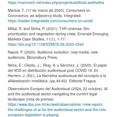
https://manovich.net/index.php/projects/artificial-aesthetics
Marlow, T. (17 de marzo de 2020). Consumers on
Coronavirus: ad adjacency study. Integralad.
https://insider.integralads.com/consumers-on-covid/
Mittal, R. and Sinha, P. (2021). TVR cinemas: film
prioritization and negotiation during crisis. Emerald Emerging
Markets Case Studies, 11(1), 1-17.
https://doi.org/10.1108/EEMCS-06-2020-0242
Napoli, P. (2020). Audience evolution: new media, new
audiences. Bloomsbury Press.
Neira, E.; Clarés, J.;, Roig, A. y Sánchez, J. (2020). El papel
del VOD en distribución audiovisual post COVID-19. En
Herrero, J. (Ed.), La Narrativa audiovisual del concepto a la
alfabetización mediática, (pp.49-62). Editorial Fragua.
Observatorio Europeo del Audiovisual (2024, 22 octubre). AI
and the audiovisual sector:navigating the current legal
landscape (nota de prensa).
https://www.obs.coe.int/en/web/observatoire/-/new-report-
the-challenges-of-ai-for-the-audiovisual-sector-and-the-role-
european-legislation-is-playing