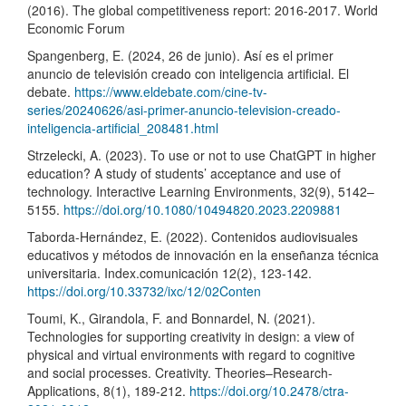
(2016). The global competitiveness report: 2016-2017. World
Economic Forum
Spangenberg, E. (2024, 26 de junio). Así es el primer
anuncio de televisión creado con inteligencia artificial. El
debate.
https://www.eldebate.com/cine-tv-
series/20240626/asi-primer-anuncio-television-creado-
inteligencia-artificial_208481.html
Strzelecki, A. (2023). To use or not to use ChatGPT in higher
education? A study of students’ acceptance and use of
technology. Interactive Learning Environments, 32(9), 5142–
5155.
https://doi.org/10.1080/10494820.2023.2209881
Taborda-Hernández, E. (2022). Contenidos audiovisuales
educativos y métodos de innovación en la enseñanza técnica
universitaria. Index.comunicación 12(2), 123-142.
https://doi.org/10.33732/ixc/12/02Conten
Toumi, K., Girandola, F. and Bonnardel, N. (2021).
Technologies for supporting creativity in design: a view of
physical and virtual environments with regard to cognitive
and social processes. Creativity. Theories–Research-
Applications, 8(1), 189-212.
https://doi.org/10.2478/ctra-