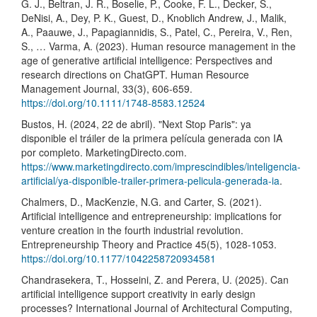
G. J., Beltran, J. R., Boselie, P., Cooke, F. L., Decker, S.,
DeNisi, A., Dey, P. K., Guest, D., Knoblich Andrew, J., Malik,
A., Paauwe, J., Papagiannidis, S., Patel, C., Pereira, V., Ren,
S., … Varma, A. (2023). Human resource management in the
age of generative artificial intelligence: Perspectives and
research directions on ChatGPT. Human Resource
Management Journal, 33(3), 606-659.
https://doi.org/10.1111/1748-8583.12524
Bustos, H. (2024, 22 de abril). "Next Stop Paris": ya
disponible el tráiler de la primera película generada con IA
por completo. MarketingDirecto.com.
https://www.marketingdirecto.com/imprescindibles/inteligencia-
artificial/ya-disponible-trailer-primera-pelicula-generada-ia
.
Chalmers, D., MacKenzie, N.G. and Carter, S. (2021).
Artificial intelligence and entrepreneurship: implications for
venture creation in the fourth industrial revolution.
Entrepreneurship Theory and Practice 45(5), 1028-1053.
https://doi.org/10.1177/1042258720934581
Chandrasekera, T., Hosseini, Z. and Perera, U. (2025). Can
artificial intelligence support creativity in early design
processes? International Journal of Architectural Computing,