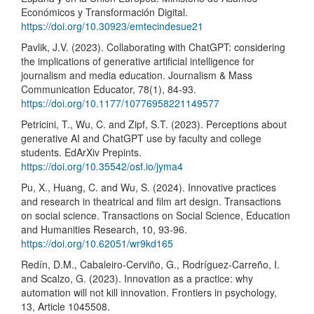
Económicos y Transformación Digital.
https://doi.org/10.30923/emtecindesue21
Pavlik, J.V. (2023). Collaborating with ChatGPT: considering
the implications of generative artificial intelligence for
journalism and media education. Journalism & Mass
Communication Educator, 78(1), 84-93.
https://doi.org/10.1177/10776958221149577
Petricini, T., Wu, C. and Zipf, S.T. (2023). Perceptions about
generative AI and ChatGPT use by faculty and college
students. EdArXiv Prepints.
https://doi.org/10.35542/osf.io/jyma4
Pu, X., Huang, C. and Wu, S. (2024). Innovative practices
and research in theatrical and film art design. Transactions
on social science. Transactions on Social Science, Education
and Humanities Research, 10, 93-96.
https://doi.org/10.62051/wr9kd165
Redín, D.M., Cabaleiro-Cerviño, G., Rodríguez-Carreño, I.
and Scalzo, G. (2023). Innovation as a practice: why
automation will not kill innovation. Frontiers in psychology,
13, Article 1045508.