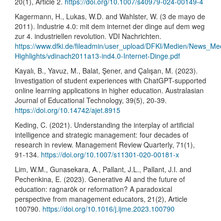
20(1), Article 2.
https://doi.org/10.1007/s40979-024-00149-4
Kagermann, H., Lukas, W.D. and Wahlster, W. (3 de mayo de
2011). Industrie 4.0: mit dem internet der dinge auf dem weg
zur 4. industriellen revolution. VDI Nachrichten.
https://www.dfki.de/fileadmin/user_upload/DFKI/Medien/News_Me
Highlights/vdinach2011a13-ind4.0-Internet-Dinge.pdf
Kayalı, B., Yavuz, M., Balat, Şener, and Çalışan, M. (2023).
Investigation of student experiences with ChatGPT-supported
online learning applications in higher education. Australasian
Journal of Educational Technology, 39(5), 20-39.
https://doi.org/10.14742/ajet.8915
Keding, C. (2021). Understanding the interplay of artificial
intelligence and strategic management: four decades of
research in review. Management Review Quarterly, 71(1),
91-134.
https://doi.org/10.1007/s11301-020-00181-x
Lim, W.M., Gunasekara, A., Pallant, J.L., Pallant, J.I. and
Pechenkina, E. (2023). Generative AI and the future of
education: ragnarök or reformation? A paradoxical
perspective from management educators, 21(2), Article
100790.
https://doi.org/10.1016/j.ijme.2023.100790