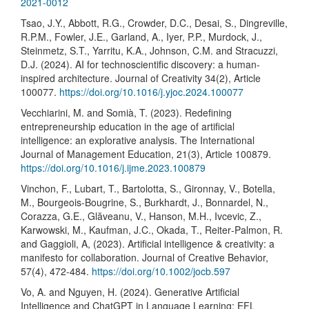
2021-0012
Tsao, J.Y., Abbott, R.G., Crowder, D.C., Desai, S., Dingreville,
R.P.M., Fowler, J.E., Garland, A., Iyer, P.P., Murdock, J.,
Steinmetz, S.T., Yarritu, K.A., Johnson, C.M. and Stracuzzi,
D.J. (2024). AI for technoscientific discovery: a human-
inspired architecture. Journal of Creativity 34(2), Article
100077.
https://doi.org/10.1016/j.yjoc.2024.100077
Vecchiarini, M. and Somià, T. (2023). Redefining
entrepreneurship education in the age of artificial
intelligence: an explorative analysis. The International
Journal of Management Education, 21(3), Article 100879.
https://doi.org/10.1016/j.ijme.2023.100879
Vinchon, F., Lubart, T., Bartolotta, S., Gironnay, V., Botella,
M., Bourgeois-Bougrine, S., Burkhardt, J., Bonnardel, N.,
Corazza, G.E., Glăveanu, V., Hanson, M.H., Ivcevic, Z.,
Karwowski, M., Kaufman, J.C., Okada, T., Reiter‐Palmon, R.
and Gaggioli, A, (2023). Artificial intelligence & creativity: a
manifesto for collaboration. Journal of Creative Behavior,
57(4), 472-484.
https://doi.org/10.1002/jocb.597
Vo, A. and Nguyen, H. (2024). Generative Artificial
Intelligence and ChatGPT in Language Learning: EFL