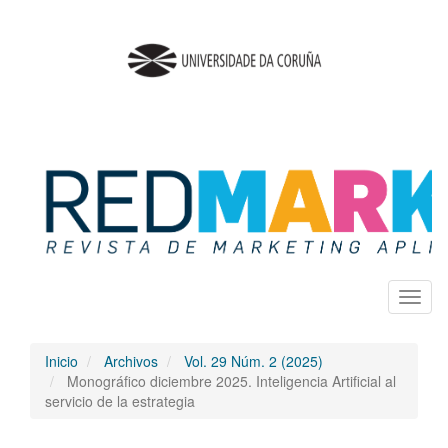
Salto
rápido
al
contenido
de
la
página
Navegación
principal
Contenido
principal
Barra
lateral
Toggl
naviga
Inicio
Archivos
Vol. 29 Núm. 2 (2025)
Monográfico diciembre 2025. Inteligencia Artificial al
servicio de la estrategia