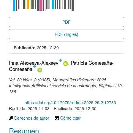
PDF
PDF (Inglés)
Publicado:
2025-12-30
+
Contenido
Inna Alexeeva-Alexeev
Patricia Comesaña-
+
Comesaña
principal
del
Vol. 29 Núm. 2 (2025), Monográfico diciembre 2025.
artículo
Inteligencia Artificial al servicio de la estrategia, Páginas 119-
138
DOI:
https://doi.org/10.17979/redma.2025.29.2.12733
Recibido: 2025-11-03
Publicado: 2025-12-30
Derechos de autor
Cómo citar
Resumen