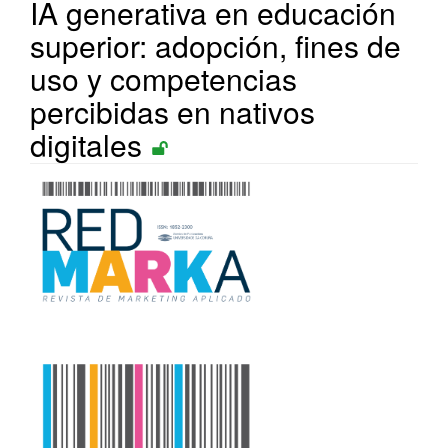
IA generativa en educación
superior: adopción, fines de
uso y competencias
percibidas en nativos
digitales
Barra
lateral
del
artículo