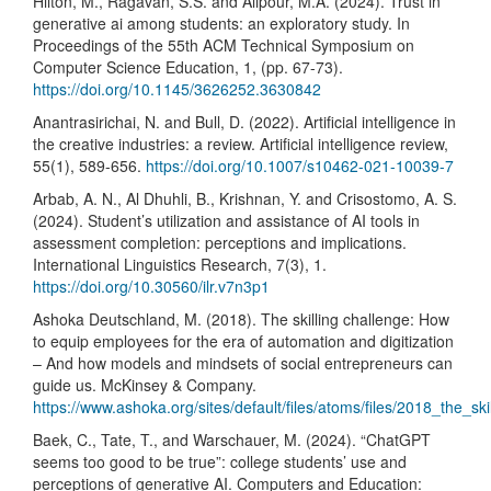
Hilton, M., Ragavan, S.S. and Alipour, M.A. (2024). Trust in
generative ai among students: an exploratory study. In
Proceedings of the 55th ACM Technical Symposium on
Computer Science Education, 1, (pp. 67-73).
https://doi.org/10.1145/3626252.3630842
Anantrasirichai, N. and Bull, D. (2022). Artificial intelligence in
the creative industries: a review. Artificial intelligence review,
55(1), 589-656.
https://doi.org/10.1007/s10462-021-10039-7
Arbab, A. N., Al Dhuhli, B., Krishnan, Y. and Crisostomo, A. S.
(2024). Student’s utilization and assistance of AI tools in
assessment completion: perceptions and implications.
International Linguistics Research, 7(3), 1.
https://doi.org/10.30560/ilr.v7n3p1
Ashoka Deutschland, M. (2018). The skilling challenge: How
to equip employees for the era of automation and digitization
– And how models and mindsets of social entrepreneurs can
guide us. McKinsey & Company.
https://www.ashoka.org/sites/default/files/atoms/files/2018_the_s
Baek, C., Tate, T., and Warschauer, M. (2024). “ChatGPT
seems too good to be true”: college students’ use and
perceptions of generative AI. Computers and Education: