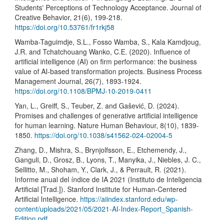
Students' Perceptions of Technology Acceptance. Journal of
Creative Behavior, 21(6), 199-218.
https://doi.org/10.53761/fr1rkj58
Wamba-Taguimdje, S.L., Fosso Wamba, S., Kala Kamdjoug,
J.R. and Tchatchouang Wanko, C.E. (2020). Influence of
artificial intelligence (AI) on firm performance: the business
value of AI-based transformation projects. Business Process
Management Journal, 26(7), 1893-1924.
https://doi.org/10.1108/BPMJ-10-2019-0411
Yan, L., Greiff, S., Teuber, Z. and Gašević, D. (2024).
Promises and challenges of generative artificial intelligence
for human learning. Nature Human Behaviour, 8(10), 1839-
1850.
https://doi.org/10.1038/s41562-024-02004-5
Zhang, D., Mishra, S., Brynjolfsson, E., Etchemendy, J.,
Ganguli, D., Grosz, B., Lyons, T., Manyika, J., Niebles, J. C.,
Sellitto, M., Shoham, Y., Clark, J., & Perrault, R. (2021).
Informe anual del índice de IA 2021 (Instituto de Inteligencia
Artificial [Trad.]). Stanford Institute for Human-Centered
Artificial Intelligence.
https://aiindex.stanford.edu/wp-
content/uploads/2021/05/2021-AI-Index-Report_Spanish-
Edition.pdf