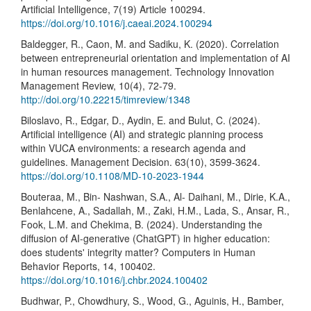
Artificial Intelligence, 7(19) Article 100294.
https://doi.org/10.1016/j.caeai.2024.100294
Baldegger, R., Caon, M. and Sadiku, K. (2020). Correlation
between entrepreneurial orientation and implementation of AI
in human resources management. Technology Innovation
Management Review, 10(4), 72-79.
http://doi.org/10.22215/timreview/1348
Biloslavo, R., Edgar, D., Aydin, E. and Bulut, C. (2024).
Artificial intelligence (AI) and strategic planning process
within VUCA environments: a research agenda and
guidelines. Management Decision. 63(10), 3599-3624.
https://doi.org/10.1108/MD-10-2023-1944
Bouteraa, M., Bin- Nashwan, S.A., Al- Daihani, M., Dirie, K.A.,
Benlahcene, A., Sadallah, M., Zaki, H.M., Lada, S., Ansar, R.,
Fook, L.M. and Chekima, B. (2024). Understanding the
diffusion of AI-generative (ChatGPT) in higher education:
does students' integrity matter? Computers in Human
Behavior Reports, 14, 100402.
https://doi.org/10.1016/j.chbr.2024.100402
Budhwar, P., Chowdhury, S., Wood, G., Aguinis, H., Bamber,