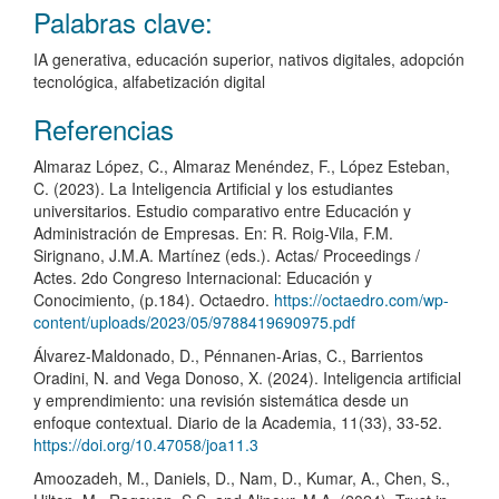
Palabras clave:
IA generativa, educación superior, nativos digitales, adopción
tecnológica, alfabetización digital
Detalles
Referencias
del
Almaraz López, C., Almaraz Menéndez, F., López Esteban,
artículo
C. (2023). La Inteligencia Artificial y los estudiantes
universitarios. Estudio comparativo entre Educación y
Administración de Empresas. En: R. Roig-Vila, F.M.
Sirignano, J.M.A. Martínez (eds.). Actas/ Proceedings /
Actes. 2do Congreso Internacional: Educación y
Conocimiento, (p.184). Octaedro.
https://octaedro.com/wp-
content/uploads/2023/05/9788419690975.pdf
Álvarez-Maldonado, D., Pénnanen-Arias, C., Barrientos
Oradini, N. and Vega Donoso, X. (2024). Inteligencia artificial
y emprendimiento: una revisión sistemática desde un
enfoque contextual. Diario de la Academia, 11(33), 33-52.
https://doi.org/10.47058/joa11.3
Amoozadeh, M., Daniels, D., Nam, D., Kumar, A., Chen, S.,