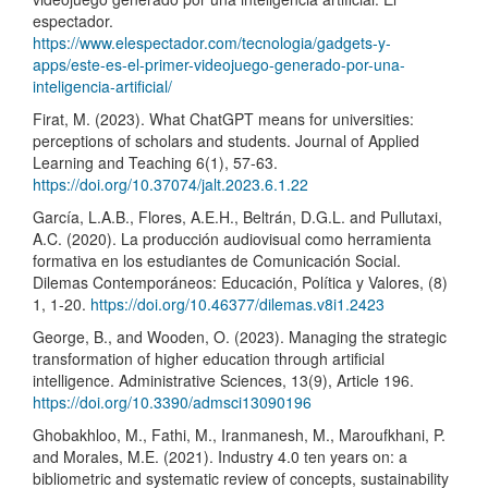
espectador.
https://www.elespectador.com/tecnologia/gadgets-y-
apps/este-es-el-primer-videojuego-generado-por-una-
inteligencia-artificial/
Firat, M. (2023). What ChatGPT means for universities:
perceptions of scholars and students. Journal of Applied
Learning and Teaching 6(1), 57-63.
https://doi.org/10.37074/jalt.2023.6.1.22
García, L.A.B., Flores, A.E.H., Beltrán, D.G.L. and Pullutaxi,
A.C. (2020). La producción audiovisual como herramienta
formativa en los estudiantes de Comunicación Social.
Dilemas Contemporáneos: Educación, Política y Valores, (8)
1, 1-20.
https://doi.org/10.46377/dilemas.v8i1.2423
George, B., and Wooden, O. (2023). Managing the strategic
transformation of higher education through artificial
intelligence. Administrative Sciences, 13(9), Article 196.
https://doi.org/10.3390/admsci13090196
Ghobakhloo, M., Fathi, M., Iranmanesh, M., Maroufkhani, P.
and Morales, M.E. (2021). Industry 4.0 ten years on: a
bibliometric and systematic review of concepts, sustainability