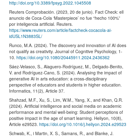
http://doi.org/10.3389/fpsyg.2022.1045508
Reuters Comprobación. (2023, 20 de junio). Fact Check: ell
anuncio de Coca-Cola ‘Masterpiece’ no fue “hecho 100%”
por inteligencia artificial. Reuters.
https://www.reuters.com/article/factcheck-cocacola-ai-
idUSL1N3883SL/
Runco, M.A. (2024). The discovery and innovation of AI does
not qualify as creativity. Journal of Cognitive Psychology, 1-
10.
https://doi.org/10.1080/20445911.2024.2436362
Sáez-Velasco, S., Alaguero-Rodríguez, M., Delgado-Benito,
V. and Rodríguez-Cano, S. (2024). Analysing the impact of
generative AI in arts education: a cross-disciplinary
perspective of educators and students in higher education.
Informatics, 11(2), Article 37.
Shahzad, M.F., Xu, S., Lim, W.M., Yang, X., and Khan, Q.R.
(2024). Artificial intelligence and social media on academic
performance and mental well-being: Student perceptions of
positive impact in the age of smart learning. Heliyon, 10(8),
Article e29523.
https://doi.org/10.1016/j.heliyon.2024.e29523
Schwab, K., i Martin, X. S., Samans, R., and Blanke, J.