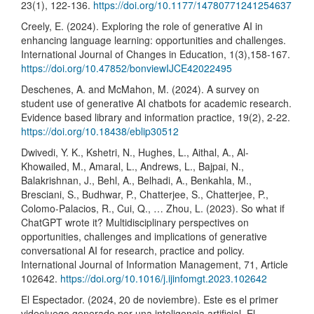
23(1), 122-136.
https://doi.org/10.1177/14780771241254637
Creely, E. (2024). Exploring the role of generative AI in
enhancing language learning: opportunities and challenges.
International Journal of Changes in Education, 1(3),158-167.
https://doi.org/10.47852/bonviewIJCE42022495
Deschenes, A. and McMahon, M. (2024). A survey on
student use of generative AI chatbots for academic research.
Evidence based library and information practice, 19(2), 2-22.
https://doi.org/10.18438/eblip30512
Dwivedi, Y. K., Kshetri, N., Hughes, L., Aithal, A., Al-
Khowailed, M., Amaral, L., Andrews, L., Bajpai, N.,
Balakrishnan, J., Behl, A., Belhadi, A., Benkahla, M.,
Bresciani, S., Budhwar, P., Chatterjee, S., Chatterjee, P.,
Colomo-Palacios, R., Cui, Q., … Zhou, L. (2023). So what if
ChatGPT wrote it? Multidisciplinary perspectives on
opportunities, challenges and implications of generative
conversational AI for research, practice and policy.
International Journal of Information Management, 71, Article
102642.
https://doi.org/10.1016/j.ijinfomgt.2023.102642
El Espectador. (2024, 20 de noviembre). Este es el primer
videojuego generado por una inteligencia artificial. El