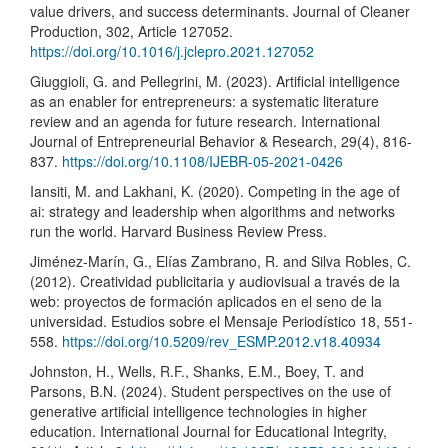
value drivers, and success determinants. Journal of Cleaner
Production, 302, Article 127052.
https://doi.org/10.1016/j.jclepro.2021.127052
Giuggioli, G. and Pellegrini, M. (2023). Artificial intelligence
as an enabler for entrepreneurs: a systematic literature
review and an agenda for future research. International
Journal of Entrepreneurial Behavior & Research, 29(4), 816-
837.
https://doi.org/10.1108/IJEBR-05-2021-0426
Iansiti, M. and Lakhani, K. (2020). Competing in the age of
ai: strategy and leadership when algorithms and networks
run the world. Harvard Business Review Press.
Jiménez-Marín, G., Elías Zambrano, R. and Silva Robles, C.
(2012). Creatividad publicitaria y audiovisual a través de la
web: proyectos de formación aplicados en el seno de la
universidad. Estudios sobre el Mensaje Periodístico 18, 551-
558.
https://doi.org/10.5209/rev_ESMP.2012.v18.40934
Johnston, H., Wells, R.F., Shanks, E.M., Boey, T. and
Parsons, B.N. (2024). Student perspectives on the use of
generative artificial intelligence technologies in higher
education. International Journal for Educational Integrity,