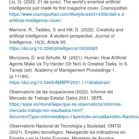
Liu, G. (2022, 21 de junio). The world’s smartest artificial
intelligence just made its first magazine cover. Cosmopolitan.
https://www.cosmopolitan.com/lifestyle/a40314356/dall-e-2-
artificial-intelligence-cover/
Marrone, R., Taddeo, V. and Hill, G. (2022). Creativity and
artificial intelligence. A student perspective. Journal of
Intelligence, 10(3), Article 65.
https://doi.org/10.3390/jintelligence10030065
Morozova, D. and Schulte, M. (2021). Human: How Artificial
Agents Make Us Try Harder (Or Not) In Creative Tasks. In S.
Taneja (ed). Academy of Management Proceedings 1,
(p.11180).
https://doi.org/10.5465/AMBPP.2021.11180abstract
Observatorio de las ocupaciones (2022). Informe del
Mercado de Trabajo Estatal. Datos 2021. SEPE.
https://sepe.es/HomeSepe/que-es-observatorio/informes-
mercado-trabajo/ver-resultados.html?
documentType=informes&tipo=1&periodo=anual&ambito=Naciona
Observatorio Nacional de Tecnología y Sociedad. ONTSI
(2021). Empleo tecnológico. Navegando los indicadores en
España y en la Unión Europea. Ministerio de Asuntos